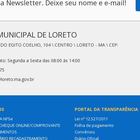
a Newsletter. Deixe seu nome e e-mail!
MUNICIPAL DE LORETO
É DO EGITO COELHO, 104 \ CENTRO \ LORETO - MA \ CEP:
to: Segunda a Sexta das 08:00 às 14:00
75
loreto.ma.gov.br
OS
PORTAL DA TRANSPARÊNCIA
A NFSe
Lei nº 12.527/2011
CHEQUE ONLINE/COMPROVANTE
Folha de pagamento
IMENTOS
Convênios
ÁRIO RECADASTRAMENTO
Diário Oficial