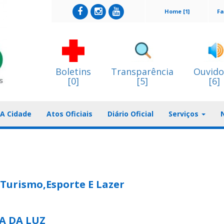
Home [1]
Fa
Boletins
Transparência
Ouvido
[0]
[5]
[6]
A Cidade
Atos Oficiais
Diário Oficial
Serviços
,Turismo,Esporte E Lazer
A DA LUZ