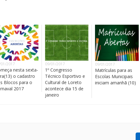
/01/2017
09/01/2017
09/01/2017
meça nesta sexta-
1º Congresso
Matrículas para as
ira(13) o cadastro
Técnico Esportivo e
Escolas Municipais
s Blocos para o
Cultural de Loreto
iniciam amanhã (10)
rnaval 2017
acontece dia 15 de
janeiro