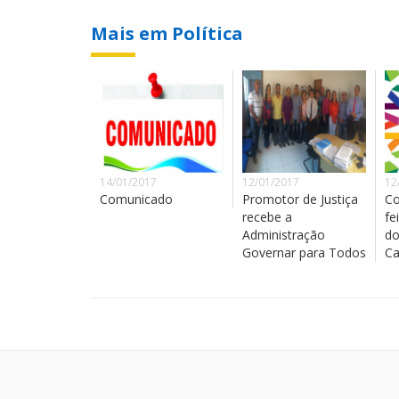
Mais em Política
14/01/2017
12/01/2017
12
Comunicado
Promotor de Justiça
Co
recebe a
fe
Administração
do
Governar para Todos
Ca