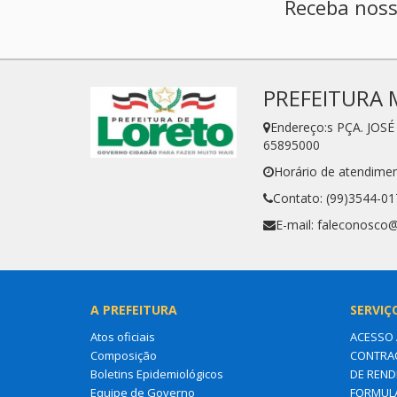
Receba noss
PREFEITURA 
Endereço:s PÇA. JOS
65895000
Horário de atendimen
Contato: (99)3544-01
E-mail: faleconosco@
A PREFEITURA
SERVIÇ
Atos oficiais
ACESSO 
Composição
CONTRA
Boletins Epidemiológicos
DE REND
Equipe de Governo
FORMUL