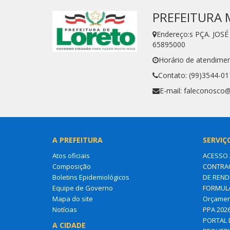
PREFEITURA 
Endereço:s PÇA. JOS
65895000
Horário de atendimen
Contato: (99)3544-01
E-mail: faleconosco@
A PREFEITURA
SERVIÇ
Atos oficiais
ACESSO 
Composição
CONTRA
Boletins Epidemiológicos
DE REND
Equipe de Governo
FORMUL
Mapa do site
Orçament
Notícias
PPA 2026
PORTAL 
A CIDADE