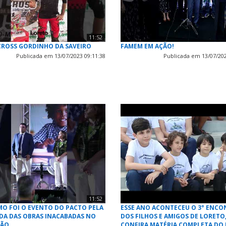
11:52
CROSS GORDINHO DA SAVEIRO
FAMEM EM AÇÃO!
Publicada em 13/07/2023 09:11:38
Publicada em 13/07/202
11:52
MO FOI O EVENTO DO PACTO PELA
ESSE ANO ACONTECEU O 3° ENC
A DAS OBRAS INACABADAS NO
DOS FILHOS E AMIGOS DE LORETO
HÃO
CONFIRA MATÉRIA COMPLETA DO 