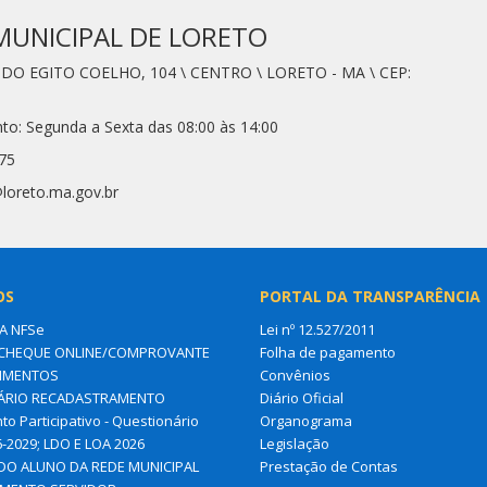
MUNICIPAL DE LORETO
É DO EGITO COELHO, 104 \ CENTRO \ LORETO - MA \ CEP:
to: Segunda a Sexta das 08:00 às 14:00
75
loreto.ma.gov.br
OS
PORTAL DA TRANSPARÊNCIA
A NFSe
Lei nº 12.527/2011
CHEQUE ONLINE/COMPROVANTE
Folha de pagamento
IMENTOS
Convênios
ÁRIO RECADASTRAMENTO
Diário Oficial
o Participativo - Questionário
Organograma
-2029; LDO E LOA 2026
Legislação
DO ALUNO DA REDE MUNICIPAL
Prestação de Contas