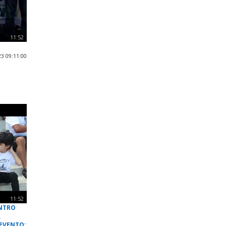
11:52
3 09:11:00
11:52
ONTRO
,
EVENTO: