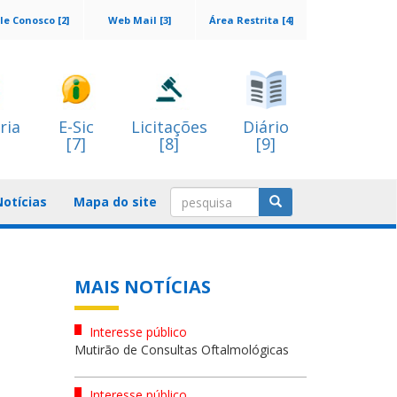
le Conosco [2]
Web Mail [3]
Área Restrita [4]
ria
E-Sic
Licitações
Diário
[7]
[8]
[9]
Notícias
Mapa do site
MAIS NOTÍCIAS
Interesse público
Mutirão de Consultas Oftalmológicas
Interesse público