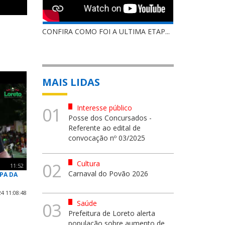
CONFIRA COMO FOI A ULTIMA ETAP...
MAIS LIDAS
Interesse público
01
Posse dos Concursados -
Referente ao edital de
convocação nº 03/2025
Cultura
02
11:52
Carnaval do Povão 2026
PA DA
4 11:08:48
Saúde
03
Prefeitura de Loreto alerta
população sobre aumento de