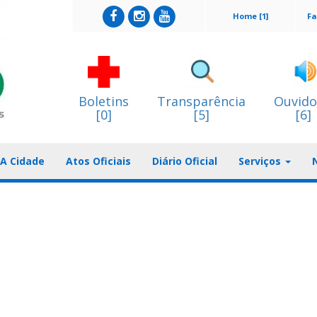
Home [1]
Fa
Boletins
Transparência
Ouvido
[0]
[5]
[6]
A Cidade
Atos Oficiais
Diário Oficial
Serviços