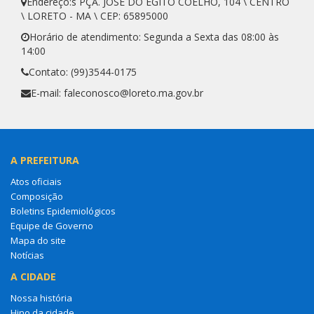
Endereço:s PÇA. JOSÉ DO EGITO COELHO, 104 \ CENTRO
\ LORETO - MA \ CEP: 65895000
Horário de atendimento: Segunda a Sexta das 08:00 às
14:00
Contato: (99)3544-0175
E-mail: faleconosco@loreto.ma.gov.br
A PREFEITURA
Atos oficiais
Composição
Boletins Epidemiológicos
Equipe de Governo
Mapa do site
Notícias
A CIDADE
Nossa história
Hino da cidade