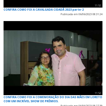
11:52
CONFIRA COMO FOI A CAVALGADA CIDADÃ 2023 parte-2
Publicada em 06/06/2023 08:31:24
11:52
CONFIRA COMO FOI A COMEMORAÇÃO DO DIA DAS MÃES EM LORETO
COM UM INCRÍVEL SHOW DE PRÊMIOS.
Publicada em 06/06/2023 08:27:39