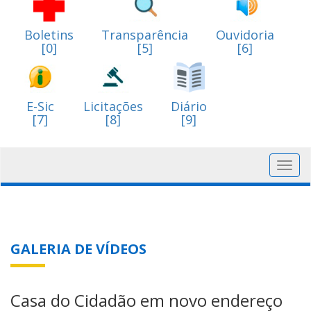
Boletins
Transparência
Ouvidoria
[0]
[5]
[6]
E-Sic
Licitações
Diário
[7]
[8]
[9]
Toggl
navig
GALERIA DE VÍDEOS
Casa do Cidadão em novo endereço